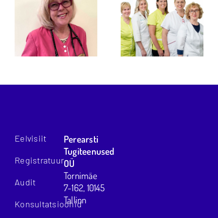
Eelvisiit
Perearsti
Tugiteenused
Registratuur
OÜ
Tornimäe
Audit
7-162, 10145
Tallinn
Konsultatsioonid