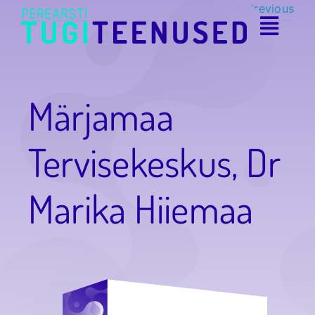
Skip
Previous
to
Toggl
content
Navig
Eelvisiit
Märjamaa
Registratuur
Tervisekeskus, Dr
Audit
Marika Hiiemaa
Konsultatsioonid
Koolitused