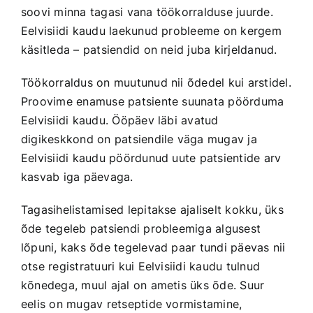
soovi minna tagasi vana töökorralduse juurde.
Eelvisiidi kaudu laekunud probleeme on kergem
käsitleda – patsiendid on neid juba kirjeldanud.
Töökorraldus on muutunud nii õdedel kui arstidel.
Proovime enamuse patsiente suunata pöörduma
Eelvisiidi kaudu. Ööpäev läbi avatud
digikeskkond on patsiendile väga mugav ja
Eelvisiidi kaudu pöördunud uute patsientide arv
kasvab iga päevaga.
Tagasihelistamised lepitakse ajaliselt kokku, üks
õde tegeleb patsiendi probleemiga algusest
lõpuni, kaks õde tegelevad paar tundi päevas nii
otse registratuuri kui Eelvisiidi kaudu tulnud
kõnedega, muul ajal on ametis üks õde. Suur
eelis on mugav retseptide vormistamine,