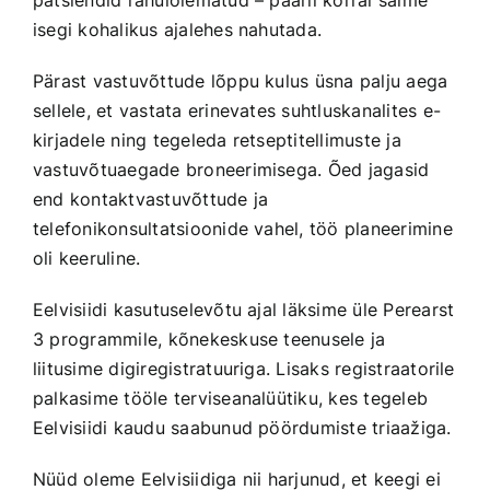
patsiendid rahulolematud – paaril korral saime
isegi kohalikus ajalehes nahutada.
Pärast vastuvõttude lõppu kulus üsna palju aega
sellele, et vastata erinevates suhtluskanalites e-
kirjadele ning tegeleda retseptitellimuste ja
vastuvõtuaegade broneerimisega. Õed jagasid
end kontaktvastuvõttude ja
telefonikonsultatsioonide vahel, töö planeerimine
oli keeruline.
Eelvisiidi kasutuselevõtu ajal läksime üle Perearst
3 programmile, kõnekeskuse teenusele ja
liitusime digiregistratuuriga. Lisaks registraatorile
palkasime tööle terviseanalüütiku, kes tegeleb
Eelvisiidi kaudu saabunud pöördumiste triaažiga.
Nüüd oleme Eelvisiidiga nii harjunud, et keegi ei